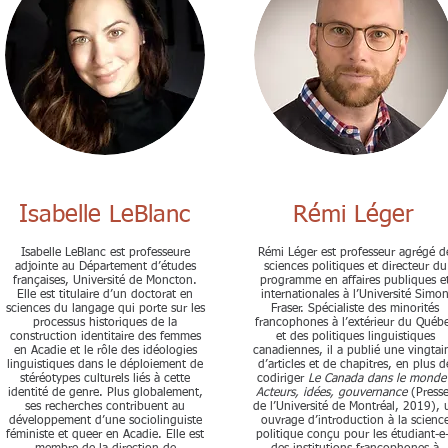
Isabelle LeBlanc
Rémi Léger
Isabelle LeBlanc est professeure
Rémi Léger est professeur agrégé d
adjointe au Département d’études
sciences politiques et directeur du
françaises, Université de Moncton.
programme en affaires publiques e
Elle est titulaire d’un doctorat en
internationales à l’Université Simo
sciences du langage qui porte sur les
Fraser. Spécialiste des minorités
processus historiques de la
francophones à l’extérieur du Québ
construction identitaire des femmes
et des politiques linguistiques
en Acadie et le rôle des idéologies
canadiennes, il a publié une vingtai
linguistiques dans le déploiement de
d’articles et de chapitres, en plus d
stéréotypes culturels liés à cette
codiriger
Le Canada dans le monde 
identité de genre. Plus globalement,
Acteurs, idées, gouvernance
(Press
ses recherches contribuent au
de l’Université de Montréal, 2019), 
développement d’une sociolinguiste
ouvrage d’introduction à la scienc
féministe et queer en Acadie. Elle est
politique conçu pour les étudiant-e