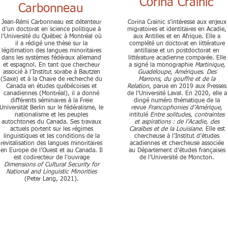
Corina Crainic
Carbonneau
Jean-Rémi Carbonneau est détenteur
Corina Crainic s’intéresse aux enjeux
d’un doctorat en science politique à
migratoires et identitaires en Acadie,
l’Université du Québec à Montréal où
aux Antilles et en Afrique. Elle a
il a rédigé une thèse sur la
complété un doctorat en littérature
légitimation des langues minoritaires
antillaise et un postdoctorat en
dans les systèmes fédéraux allemand
littérature acadienne comparée. Elle
et espagnol. En tant que chercheur
a signé la monographie
Martinique,
associé à l’Institut sorabe à Bautzen
Guadeloupe, Amériques. Des
(Saxe) et à la Chaire de recherche du
Marrons, du gouffre et de la
Canada en études québécoises et
Relation
, parue en 2019 aux Presses
canadiennes (Montréal), il a donné
de l’Université Laval. En 2020, elle a
différents séminaires à la Freie
dirigé numéro thématique de la
Universität Berlin sur le fédéralisme, le
revue
Francophonies d’Amérique
,
nationalisme et les peuples
intitulé
Entre solitudes, contraintes
autochtones du Canada. Ses travaux
et aspirations : de l’Acadie, des
actuels portent sur les régimes
Caraïbes et de la Louisiane
. Elle est
linguistiques et les conditions de la
chercheuse à l’Institut d’études
revitalisation des langues minoritaires
acadiennes et chercheuse associée
en Europe de l’Ouest et au Canada. Il
au Département d’études françaises
est codirecteur de l’ouvrage
de l’Université de Moncton.
Dimensions of Cultural Security for
National and Linguistic Minorities
(Peter Lang, 2021).