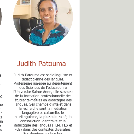
Judith Patouma
Judith Patouma est sociolinguiste et
e
didacticienne des langues.
Professeure agrégée au département
t
des Sciences de l'éducation à
n
l'Université Sainte-Anne, elle s'assure
de la formation professionnelle des
ec
étudiants-maîtres en didactique des
langues. Ses champs d'intérêt dans
ne
la recherche sont la médiation
e
langagière et culturelle, le
:
plurilinguisme, la pluriculturalité, la
es
construction identitaire et la
un
didactique des langues (FLM, FLS et
e
FLE) dans des contextes diversifiés.
-s