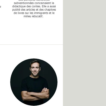
Ses dernières recherches
subventionnées concernaient la
didactique des contes. Elle a aussi
s
publié des articles et des chapitres
de livres sur les immigrants et le
milieu éducatif.