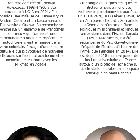
the Rise and Fall of Colonial
ethnologie et langues celtiques en
Revenants, 1600-1763
, a été
Bretagne, puis a mené des
soutenue à UCLA en 2021. Elle
recherches postdoctorales aux États-
possède une maîtrise de l'University of
Unis (Harvard), au Québec (Laval) e
Western Ontario et un baccalauréat de
en Angleterre (Oxford). Son article
l'Université d'Ottawa. Sa recherche se
«Gérer la confusion de Babel.
penche sur un ensemble de «fantômes
Politiques missionnaires et langues
coloniaux» qui formaient une
vernaculaires dans l'Est du Canada
communauté d'origine européenne et
(XVIIe-XIXe siècles)» a été
autochtone vivant en marge de la
récompensé du Prix Guy-et-Liliane-
zone coloniale. Il s'agit d'une histoire
Frégault de l'Institut d'Histoire de
culturelle qui provoquera de nouvelles
l'Amérique Française en 2014. Elle
réflexions sur l'identité acadienne et la
est depuis 2018 membre junior de
mémoire des rapports avec les
l'Institut Universitaire de France
Mi'kmaq en Acadie.
autour d’un projet de recherche sur
les circulations orales dans l'espace
atlantique colonial français.