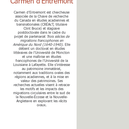
Carmen d'Entremont
Carmen d’Entremont est chercheuse
associée de la Chaire de recherche
du Canada en études acadiennes et
transnationales (CRÉAcT, titulaire
Clint Bruce) et stagiaire
postdoctorale dans le cadre du
projet de partenariat
Trois siècles de
migrations francophones en
Amérique du Nord (1640-1940)
. Elle
détient un doctorat en études
littéraires de l’Université de Moncton
et une maîtrise en études
francophones de l’Université de la
Louisiane à Lafayette. Elle s’intéresse
au patrimoine immatériel,
notamment aux traditions orales des
régions acadiennes, et à la mise en
valeur des patrimoines. Ses
recherches actuelles visent à retracer
les motifs et les impacts des
migrations circulaires entre le sud de
la Nouvelle-Écosse et la Nouvelle-
Angleterre en explorant les récits
oraux.