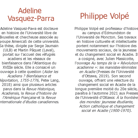
Adeline
Philippe Volpé
Vasquez-Parra
Adeline Vasquez-Parra est docteure
Philippe Volpé est professeur d'histoir
en histoire de l'Université libre de
au campus d'Edmundston de
Bruxelles et chercheuse associée au
l'Université de Moncton​​​. Ses travaux
groupe AmericaS de cette université.
en histoire culturelle et intellectuelle
Sa thèse, dirigée par Serge Jaumain
portent notamment sur l'histoire des
(ULB) et Martin Pâquet (Laval),
mouvements sociaux, de la jeunesse
portait sur l'accueil des réfugiés
et du changement social en Acadie. Il
acadiens et les réseaux de
a cosigné, avec Julien Massicotte,
bienfaisance dans l'Atlantique du
l'ouvrage
Au temps de la « Révolutio
XVIIIe siècle. Elle a consacré un
acadienne »: les marxistes-léninistes
ouvrage à cette question (
Aider les
en Acadie
(Presses de l'Université
Acadiens ? Bienfaisance et
d'Ottawa, 2019). Son second
déportation, 1755-1776
, Peter Lang,
ouvrage, offrant une relecture du
2018) ainsi que plusieurs articles
changement social en Acadie de la
parus dans la
Revue Historique
,
longue première moitié du 20e siècle,
Acadiensis
, la
Revue d'histoire de
paraîtra à l'automne 2021 aux Presses
l'Amérique Française
et la
Revue
de l'Université d'Ottawa:
À la frontière
internationale d'études canadiennes
.
des mondes: jeunesse étudiante,
Action catholique et changement
social en Acadie (1900-1970)
.